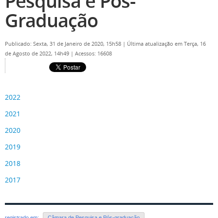
Pesquisa e Pós-
Graduação
Publicado: Sexta, 31 de Janeiro de 2020, 15h58
|
Última atualização em Terça, 16
de Agosto de 2022, 14h49
|
Acessos: 16608
2022
2021
2020
2019
2018
2017
registrado em:
Câmara de Pesquisa e Pós-graduação