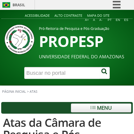
BRASIL
Simplifique!
ACESSIBILIDADE
ALTO CONTRASTE
MAPA DO SITE
A+
A
A-
PT
EN
ES
Comunica BR
Pró-Reitoria de Pesquisa e Pós-Graduação
PROPESP
Participe
Acesso à informação
Legislação
UNIVERSIDADE FEDERAL DO AMAZONAS
Canais
PÁGINA INICIAL
>
ATAS
MENU
Atas da Câmara de