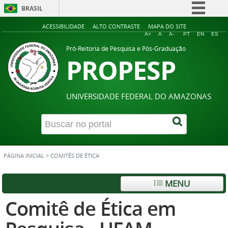
BRASIL
Simplifique!
ACESSIBILIDADE
ALTO CONTRASTE
MAPA DO SITE
A+
A
A-
PT
EN
ES
Comunica BR
Pró-Reitoria de Pesquisa e Pós-Graduação
PROPESP
Participe
Acesso à informação
Legislação
UNIVERSIDADE FEDERAL DO AMAZONAS
Canais
PÁGINA INICIAL
>
COMITÊS DE ÉTICA
MENU
Comitê de Ética em