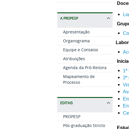
Doce
Lo
A PROPESP
Grup
Apresentação
Co
Organograma
Labor
Equipe e Contatos
Ac
Atribuições
Inici
Agenda da Pró-Reitora
1ª
Mapeamento de
2ª
Processo
Vis
Av
En
EDITAIS
En
Ce
PROPESP
Pós-graduação Stricto
Estu