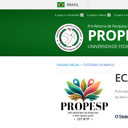
BRASIL
Ir para o conteúdo
1
Ir para o menu
2
Ir para a
Pró-Reitoria de Pesquisa
PROP
UNIVERSIDADE FE
PÁGINA INICIAL
>
TUTORIAIS ECAMPUS
EC
Publicad
de Abril
O Sist