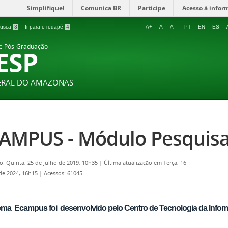
Simplifique!
Comunica BR
Participe
Acesso à infor
 busca
3
Ir para o rodapé
4
A+
A
A-
PT
EN
ES
 e Pós-Graduação
ESP
DERAL DO AMAZONAS
AMPUS - Módulo Pesquis
o: Quinta, 25 de Julho de 2019, 10h35
|
Última atualização em Terça, 16
 de 2024, 16h15
|
Acessos: 61045
ema Ecampus foi desenvolvido pelo Centro de Tecnologia da Info