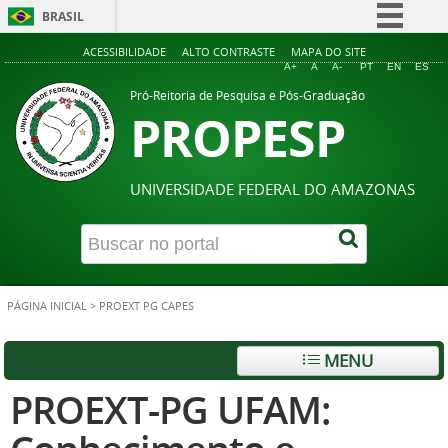
BRASIL
Simplifique!
ACESSIBILIDADE
ALTO CONTRASTE
MAPA DO SITE
A+
A
A-
PT
EN
ES
Comunica BR
Pró-Reitoria de Pesquisa e Pós-Graduação
PROPESP
Participe
Acesso à informação
Legislação
UNIVERSIDADE FEDERAL DO AMAZONAS
Canais
PÁGINA INICIAL
>
PROEXT PG CAPES
MENU
PROEXT-PG UFAM: