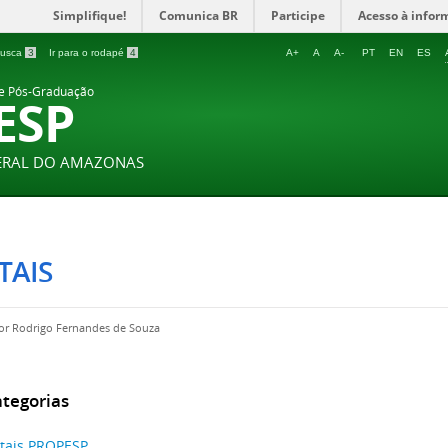
Simplifique!
Comunica BR
Participe
Acesso à infor
 busca
3
Ir para o rodapé
4
A+
A
A-
PT
EN
ES
 e Pós-Graduação
ESP
DERAL DO AMAZONAS
TAIS
por
Rodrigo Fernandes de Souza
tegorias
itais PROPESP