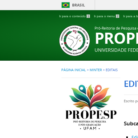
BRASIL
Ir para o conteúdo
1
Ir para o menu
2
Ir para a
Pró-Reitoria de Pesquisa
PROP
UNIVERSIDADE FE
PÁGINA INICIAL
>
MINTER
>
EDITAIS
EDI
Escrito 
Subca
Ed