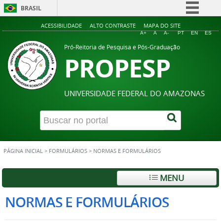
BRASIL
Simplifique!
ACESSIBILIDADE
ALTO CONTRASTE
MAPA DO SITE
A+
A
A-
PT
EN
ES
Comunica BR
Pró-Reitoria de Pesquisa e Pós-Graduação
PROPESP
Participe
Acesso à informação
Legislação
UNIVERSIDADE FEDERAL DO AMAZONAS
Canais
PÁGINA INICIAL
>
FORMULÁRIOS
>
NORMAS E FORMULÁRIOS
MENU
NORMAS E FORMULÁRIOS