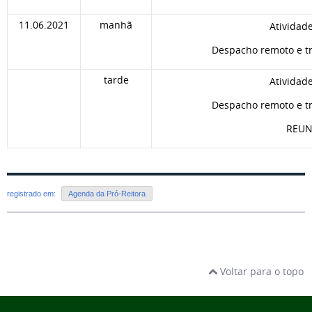
11.06.2021
manhã
Atividad
Despacho remoto e tr
tarde
Atividad
Despacho remoto e tr
REUN
registrado em:
Agenda da Pró-Reitora
Voltar para o topo