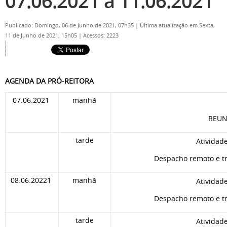
07.06.2021 a 11.06.2021
Publicado: Domingo, 06 de Junho de 2021, 07h35
|
Última atualização em Sexta,
11 de Junho de 2021, 15h05
|
Acessos: 2223
AGENDA DA PRÓ-REITORA
07.06.2021
manhã
REUN
tarde
Atividad
Despacho remoto e tr
08.06.20221
manhã
Atividad
Despacho remoto e tr
tarde
Atividad