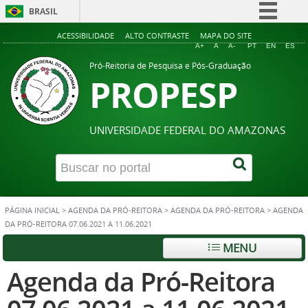
BRASIL
Simplifique!
ACESSIBILIDADE
ALTO CONTRASTE
MAPA DO SITE
A+
A
A-
PT
EN
ES
Comunica BR
Pró-Reitoria de Pesquisa e Pós-Graduação
PROPESP
Participe
Acesso à informação
Legislação
UNIVERSIDADE FEDERAL DO AMAZONAS
Canais
PÁGINA INICIAL
>
AGENDA DA PRÓ-REITORA
>
AGENDA DA PRÓ-REITORA
>
AGENDA
DA PRÓ-REITORA 07.06.2021 A 11.06.2021
MENU
Agenda da Pró-Reitora