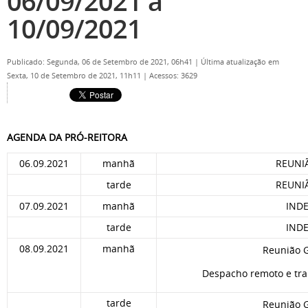
06/09/2021 a
10/09/2021
Publicado: Segunda, 06 de Setembro de 2021, 06h41
|
Última atualização em
Sexta, 10 de Setembro de 2021, 11h11
|
Acessos: 3629
AGENDA DA PRÓ-REITORA
06.09.2021
manhã
REUNI
tarde
REUNI
07.09.2021
manhã
IND
tarde
IND
08.09.2021
manhã
Reunião G
Despacho remoto e tra
tarde
Reunião G