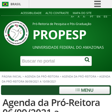
BRASIL
Simplifique!
ACESSIBILIDADE
ALTO CONTRASTE
MAPA DO SITE
A+
A
A-
PT
EN
ES
Comunica BR
Pró-Reitoria de Pesquisa e Pós-Graduação
PROPESP
Participe
Acesso à informação
Legislação
UNIVERSIDADE FEDERAL DO AMAZONAS
Canais
PÁGINA INICIAL
>
AGENDA DA PRÓ-REITORA
>
AGENDA DA PRÓ-REITORA
>
AGENDA
DA PRÓ-REITORA 06/09/2021 A 10/09/2021
MENU
Agenda da Pró-Reitora