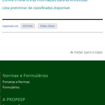
Lista preliminar de classificados disponível
registrado em:
EDITAIS
,
Editas Dinter
Voltar para o topo
Normas e Formulários
Portarias e Normas
Formulários
A PROPESP