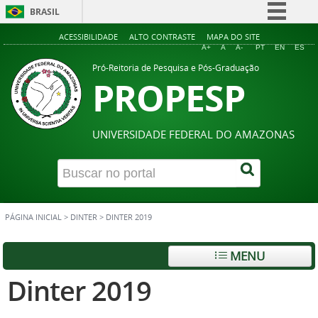
BRASIL
Simplifique!
ACESSIBILIDADE
ALTO CONTRASTE
MAPA DO SITE
A+
A
A-
PT
EN
ES
Comunica BR
Pró-Reitoria de Pesquisa e Pós-Graduação
PROPESP
Participe
Acesso à informação
Legislação
UNIVERSIDADE FEDERAL DO AMAZONAS
Canais
PÁGINA INICIAL
>
DINTER
>
DINTER 2019
MENU
Dinter 2019