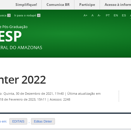
Simplifique!
Comunica BR
Participe
Acesso à infor
 busca
3
Ir para o rodapé
4
A+
A
A-
PT
EN
ES
 e Pós-Graduação
ESP
DERAL DO AMAZONAS
nter 2022
o: Quinta, 30 de Dezembro de 2021, 11h40
|
Última atualização em
18 de Fevereiro de 2023, 15h11
|
Acessos: 2248
do em:
EDITAIS
,
Editas Dinter