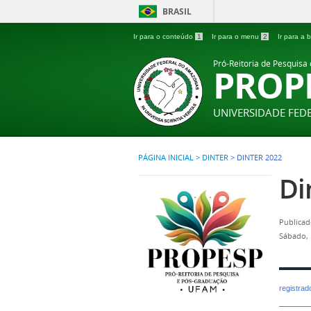
BRASIL
Ir para o conteúdo
1
Ir para o menu
2
Ir para a
Pró-Reitoria de Pesquisa
PROP
UNIVERSIDADE FE
PÁGINA INICIAL
>
DINTER
>
DINTER 2022
Di
Publicad
Sábado, 
registra