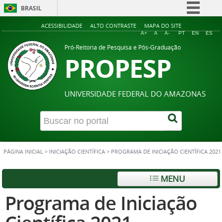
BRASIL
Simplifique!
ACESSIBILIDADE
ALTO CONTRASTE
MAPA DO SITE
A+
A
A-
PT
EN
ES
Comunica BR
Pró-Reitoria de Pesquisa e Pós-Graduação
PROPESP
Participe
Acesso à informação
Legislação
UNIVERSIDADE FEDERAL DO AMAZONAS
Canais
PÁGINA INICIAL
>
INICIAÇÃO CIENTÍFICA
>
PROGRAMA DE INICIAÇÃO CIENTÍFICA 2021
MENU
Programa de Iniciação