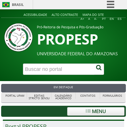
BRASIL
Simplifique!
ACESSIBILIDADE
ALTO CONTRASTE
MAPA DO SITE
A+
A
A-
PT
EN
ES
Comunica BR
Pró-Reitoria de Pesquisa e Pós-Graduação
PROPESP
Participe
Acesso à informação
Legislação
UNIVERSIDADE FEDERAL DO AMAZONAS
Canais
EM DESTAQUE
PORTAL UFAM
EDITAIS
CALENDÁRIO
CONTATOS
FORMULÁRIOS
STRICTO SENSU
ACADÊMICO
MENU
Portal PROPESP