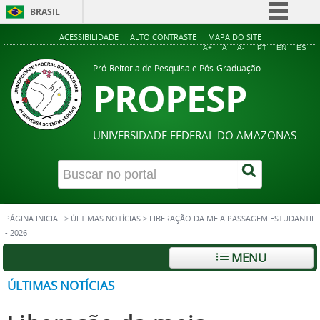
BRASIL
Simplifique!
ACESSIBILIDADE
ALTO CONTRASTE
MAPA DO SITE
A+
A
A-
PT
EN
ES
Comunica BR
Pró-Reitoria de Pesquisa e Pós-Graduação
PROPESP
Participe
Acesso à informação
Legislação
UNIVERSIDADE FEDERAL DO AMAZONAS
Canais
PÁGINA INICIAL
>
ÚLTIMAS NOTÍCIAS
>
LIBERAÇÃO DA MEIA PASSAGEM ESTUDANTIL
- 2026
MENU
ÚLTIMAS NOTÍCIAS