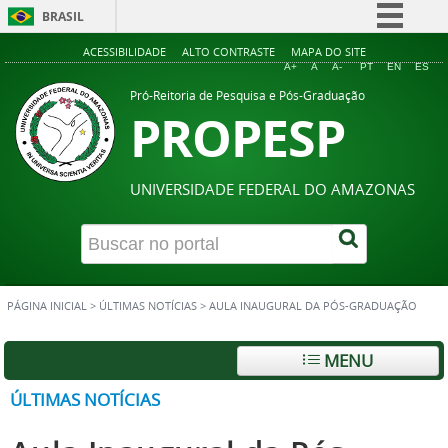
BRASIL
Simplifique!
ACESSIBILIDADE
ALTO CONTRASTE
MAPA DO SITE
A+
A
A-
PT
EN
ES
Comunica BR
Pró-Reitoria de Pesquisa e Pós-Graduação
PROPESP
Participe
Acesso à informação
Legislação
UNIVERSIDADE FEDERAL DO AMAZONAS
Canais
PÁGINA INICIAL
>
ÚLTIMAS NOTÍCIAS
>
AULA INAUGURAL DA PÓS-GRADUAÇÃO
MENU
ÚLTIMAS NOTÍCIAS