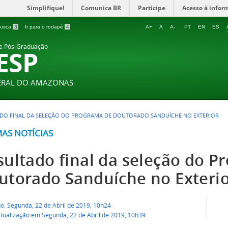
Simplifique!
Comunica BR
Participe
Acesso à infor
 busca
3
Ir para o rodapé
4
A+
A
A-
PT
EN
ES
 e Pós-Graduação
ESP
DERAL DO AMAZONAS
DO FINAL DA SELEÇÃO DO PROGRAMA DE DOUTORADO SANDUÍCHE NO EXTERIOR
MAS NOTÍCIAS
sultado final da seleção do P
utorado Sanduíche no Exteri
o: Segunda, 22 de Abril de 2019, 10h24
atualização em Segunda, 22 de Abril de 2019, 10h39