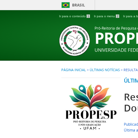
BRASIL
Ir para o conteúdo
1
Ir para o menu
2
Ir para a
Pró-Reitoria de Pesquisa
PROP
UNIVERSIDADE FE
PÁGINA INICIAL
>
ÚLTIMAS NOTÍCIAS
>
RESULTA
ÚLTI
Re
Do
Publicad
Última 