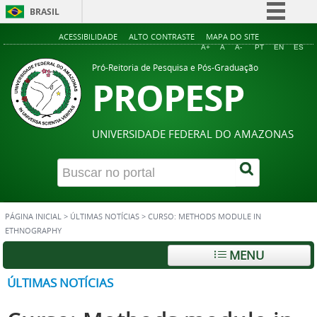
BRASIL
Simplifique!
ACESSIBILIDADE
ALTO CONTRASTE
MAPA DO SITE
A+
A
A-
PT
EN
ES
Comunica BR
Pró-Reitoria de Pesquisa e Pós-Graduação
PROPESP
Participe
Acesso à informação
Legislação
UNIVERSIDADE FEDERAL DO AMAZONAS
Canais
PÁGINA INICIAL
>
ÚLTIMAS NOTÍCIAS
>
CURSO: METHODS MODULE IN
ETHNOGRAPHY
MENU
ÚLTIMAS NOTÍCIAS