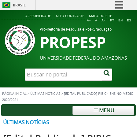
BRASIL
Simplifique!
ACESSIBILIDADE
ALTO CONTRASTE
MAPA DO SITE
A+
A
A-
PT
EN
ES
Comunica BR
Pró-Reitoria de Pesquisa e Pós-Graduação
PROPESP
Participe
Acesso à informação
Legislação
UNIVERSIDADE FEDERAL DO AMAZONAS
Canais
PÁGINA INICIAL
>
ÚLTIMAS NOTÍCIAS
>
[EDITAL PUBLICADO] PIBIC - ENSINO MÉDIO
2020/2021
MENU
ÚLTIMAS NOTÍCIAS