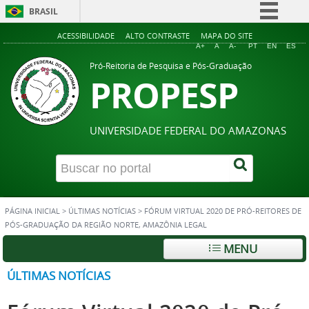
BRASIL
Simplifique!
ACESSIBILIDADE
ALTO CONTRASTE
MAPA DO SITE
A+
A
A-
PT
EN
ES
Comunica BR
Pró-Reitoria de Pesquisa e Pós-Graduação
PROPESP
Participe
Acesso à informação
Legislação
UNIVERSIDADE FEDERAL DO AMAZONAS
Canais
PÁGINA INICIAL
>
ÚLTIMAS NOTÍCIAS
>
FÓRUM VIRTUAL 2020 DE PRÓ-REITORES DE
PÓS-GRADUAÇÃO DA REGIÃO NORTE, AMAZÔNIA LEGAL
MENU
ÚLTIMAS NOTÍCIAS