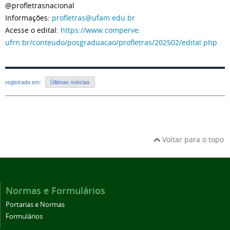
@profletrasnacional
Informações:
profletras@ufam.edu.br
Acesse o edital:
https://www.comperve.
ufrn.br/conteudo/posgraduacao/
profletras/202502/edital.php
registrado em:
Últimas notícias
Voltar para o topo
Normas e Formulários
Portarias e Normas
Formulários