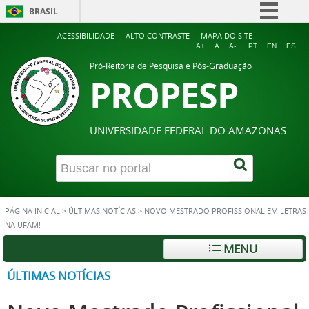
BRASIL
Simplifique!
ACESSIBILIDADE
ALTO CONTRASTE
MAPA DO SITE
A+
A
A-
PT
EN
ES
Comunica BR
Pró-Reitoria de Pesquisa e Pós-Graduação
PROPESP
Participe
Acesso à informação
Legislação
UNIVERSIDADE FEDERAL DO AMAZONAS
Canais
PÁGINA INICIAL
>
ÚLTIMAS NOTÍCIAS
>
NOVO MESTRADO PROFISSIONAL EM LETRAS
NA UFAM!
MENU
ÚLTIMAS NOTÍCIAS