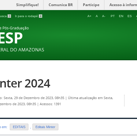
Simplifique!
Comunica BR
Participe
Acesso à infor
 busca
3
Ir para o rodapé
4
A+
A
A-
PT
EN
ES
 e Pós-Graduação
ESP
DERAL DO AMAZONAS
nter 2024
o: Sexta, 29 de Dezembro de 2023, 08h35
|
Última atualização em Sexta,
ezembro de 2023, 08h35
|
Acessos: 1391
do em:
EDITAIS
,
Editais Minter