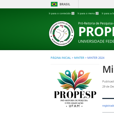
BRASIL
Ir para o conteúdo
1
Ir para o menu
2
Ir para a
Pró-Reitoria de Pesquisa
PROP
UNIVERSIDADE FE
PÁGINA INICIAL
>
MINTER
>
MINTER 2024
Mi
Publicad
29 de D
registra