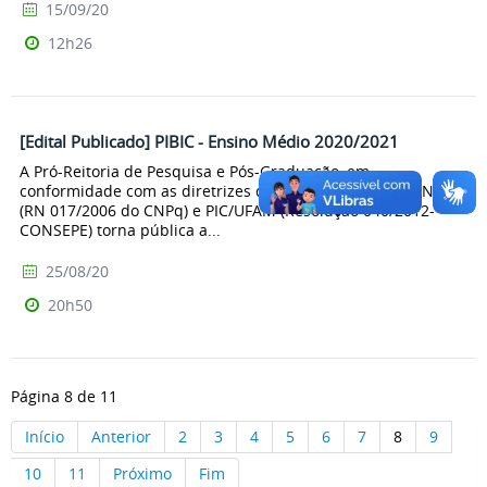
15/09/20
12h26
[Edital Publicado] PIBIC - Ensino Médio 2020/2021
A Pró-Reitoria de Pesquisa e Pós-Graduação, em
conformidade com as diretrizes dos programas PIBIC/CNPq
(RN 017/2006 do CNPq) e PIC/UFAM (Resolução 040/2012-
CONSEPE) torna pública a...
25/08/20
20h50
Página 8 de 11
Início
Anterior
2
3
4
5
6
7
8
9
10
11
Próximo
Fim