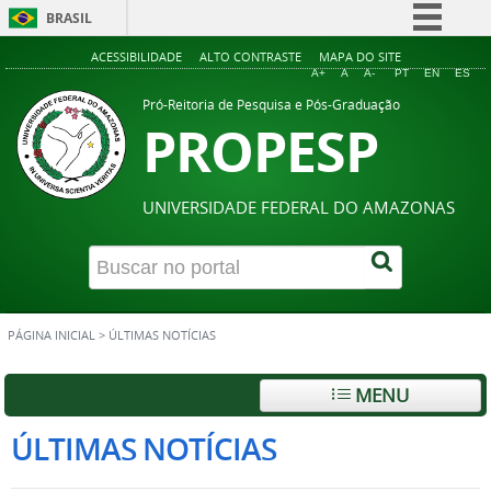
BRASIL
Simplifique!
ACESSIBILIDADE
ALTO CONTRASTE
MAPA DO SITE
A+
A
A-
PT
EN
ES
Comunica BR
Pró-Reitoria de Pesquisa e Pós-Graduação
PROPESP
Participe
Acesso à informação
Legislação
UNIVERSIDADE FEDERAL DO AMAZONAS
Canais
PÁGINA INICIAL
>
ÚLTIMAS NOTÍCIAS
MENU
ÚLTIMAS NOTÍCIAS