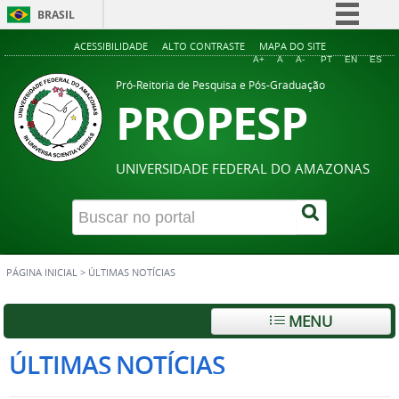
BRASIL
Simplifique!
ACESSIBILIDADE
ALTO CONTRASTE
MAPA DO SITE
A+
A
A-
PT
EN
ES
Comunica BR
Pró-Reitoria de Pesquisa e Pós-Graduação
PROPESP
Participe
Acesso à informação
Legislação
UNIVERSIDADE FEDERAL DO AMAZONAS
Canais
PÁGINA INICIAL
>
ÚLTIMAS NOTÍCIAS
MENU
ÚLTIMAS NOTÍCIAS